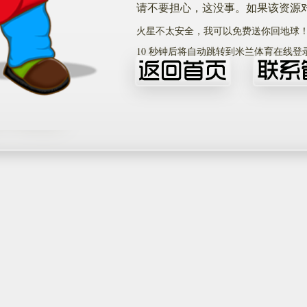
请不要担心，这没事。如果该资源
火星不太安全，我可以免费送你回地球
10
秒钟后将自动跳转到米兰体育在线登