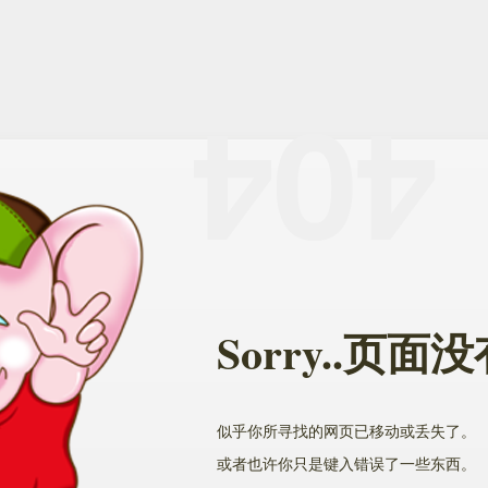
Sorry..页
似乎你所寻找的网页已移动或丢失了。
或者也许你只是键入错误了一些东西。